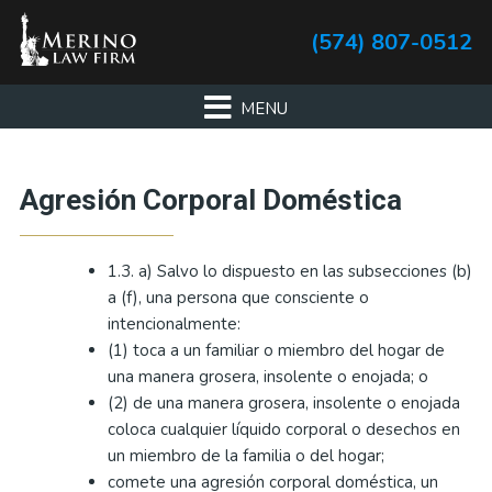
Skip
Skip
Skip
Skip
(574) 807-0512
to
to
to
to
primary
main
primary
footer
navigation
content
sidebar
Primary
Agresión Corporal Doméstica
Sidebar
1.3. a) Salvo lo dispuesto en las subsecciones (b)
a (f), una persona que consciente o
intencionalmente:
(1) toca a un familiar o miembro del hogar de
una manera grosera, insolente o enojada; o
(2) de una manera grosera, insolente o enojada
coloca cualquier líquido corporal o desechos en
un miembro de la familia o del hogar;
comete una agresión corporal doméstica, un